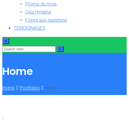
Promo du mois
Quiz Hygiène
Foires aux questions
TEMOIGNAGES
×
Home
Home
Portfolios
Home