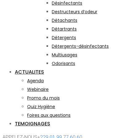
Désinfectants
Destructeurs d’odeur
Détachants
Détartrants
Détergents
Détergents-désinfectants
Multiusages
Odorisants
ACTUALITES
Agenda
Webinaire
Promo du mois
Quiz Hygiène
Foires aux questions
TEMOIGNAGES
APPELEZ-NOUS
+229 01 99 77 60 60