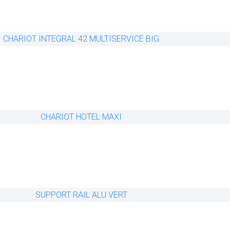
to
Comp
Wishlis
are
t
Quick
View
Add
to
Comp
Wishlis
are
t
Quick
View
Add
to
Comp
Wishlis
are
t
Quick
View