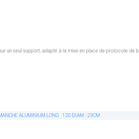
 sur un seul support, adapté à la mise en place de protocole de 
Add
to
Comp
Wishlis
are
t
Quick
View
Add