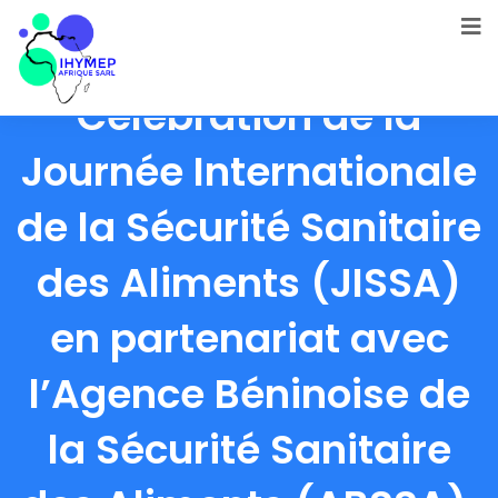
Célébration de la
Journée Internationale
de la Sécurité Sanitaire
des Aliments (JISSA)
en partenariat avec
l’Agence Béninoise de
la Sécurité Sanitaire