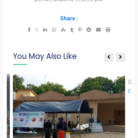
Share :
You May Also Like
o
Fla