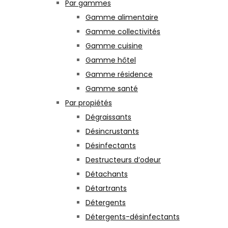
Par gammes
Gamme alimentaire
Gamme collectivités
Gamme cuisine
Gamme hôtel
Gamme résidence
Gamme santé
Par propiétés
Dégraissants
Désincrustants
Désinfectants
Destructeurs d’odeur
Détachants
Détartrants
Détergents
Détergents-désinfectants