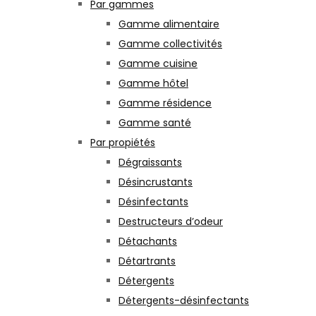
Par gammes
Gamme alimentaire
Gamme collectivités
Gamme cuisine
Gamme hôtel
Gamme résidence
Gamme santé
Par propiétés
Dégraissants
Désincrustants
Désinfectants
Destructeurs d’odeur
Détachants
Détartrants
Détergents
Détergents-désinfectants