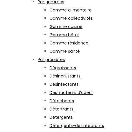
Par gammes
Gamme alimentaire
Gamme collectivités
Gamme cuisine
Gamme hôtel
Gamme résidence
Gamme santé
Par propiétés
Dégraissants
Désincrustants
Désinfectants
Destructeurs d’odeur
Détachants
Détartrants
Détergents
Détergents-désinfectants